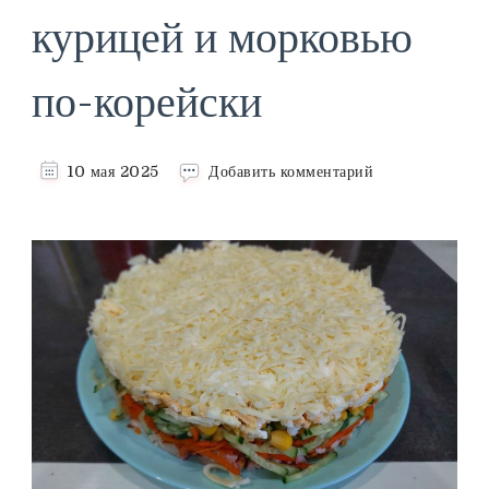
курицей и морковью
по-корейски
к
10 мая 2025
Добавить комментарий
записи
Салат
с
копчёной
курицей
и
морковью
по-
корейски