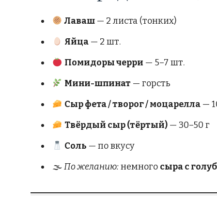
Лаваш
— 2 листа (тонких)
Яйца
— 2 шт.
Помидоры черри
— 5–7 шт.
Мини-шпинат
— горсть
Сыр фета / творог / моцарелла
— 1
Твёрдый сыр (тёртый)
— 30–50 г
Соль
— по вкусу
🌫
По желанию:
немного
сыра с голу