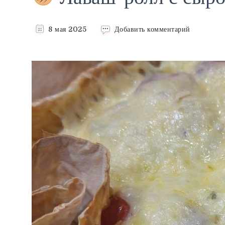
к
8 мая 2025
Добавить комментарий
записи
Лаваш-
ролл
с
сыром,
яйцом
и
шпинатом