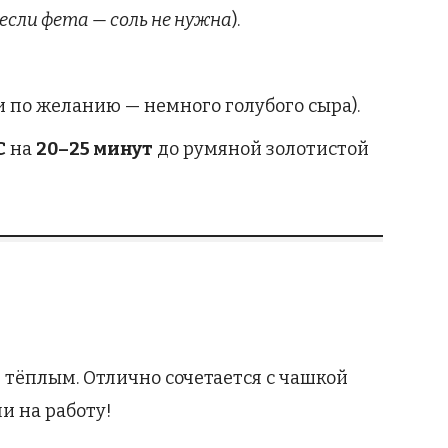
если фета — соль не нужна
).
и по желанию — немного голубого сыра).
C
на
20–25 минут
до румяной золотистой
 тёплым. Отлично сочетается с чашкой
ли на работу!