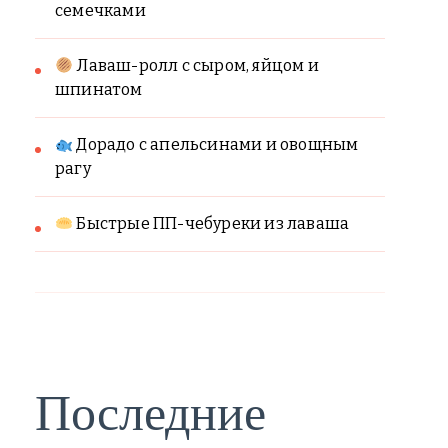
семечками
Лаваш-ролл с сыром, яйцом и
шпинатом
Дорадо с апельсинами и овощным
рагу
Быстрые ПП-чебуреки из лаваша
Последние