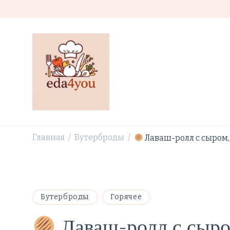
eda4you.ru
Простые рецепты
Главная
Бутерброды
Лаваш-ролл с сыром
/
/
Бутерброды
Горячее
Лаваш-ролл с сыро